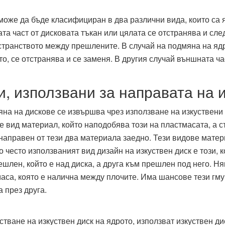
може да бъде класифициран в два различни вида, които са
ата част от дисковата тъкан или цялата се отстранява и сл
транството между прешлените. В случай на подмяна на ядр
то, се отстранява и се заменя. В другия случай външната ча
, използвани за направата на 
на на дискове се извършва чрез използване на изкуствени 
е вид материал, който наподобява този на пластмасата, а 
направен от тези два материала заедно. Тези видове матери
о често използваният вид дизайн на изкуствен диск е този, 
шлен, който е над диска, а друга към прешлен под него. Ня
аса, която е налична между плочите. Има шансове тези гму
а през друга.
стване на изкуствен диск на ядрото, използват изкуствен ди