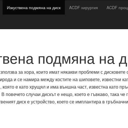
Изкуствена подмяна на диск
ACDF хирургия
ACDF проц
твена подмяна на д
зползва за хора, които имат някакви проблеми с дисковете си
рода и се намира между костите на шиповете, известни кат
, която е като хрущял и има външна част, известна като пръ
. В повечето случаи дискът е нещо, което е гъвкаво, така че
веният диск е устройство, което се имплантира в гръбначни