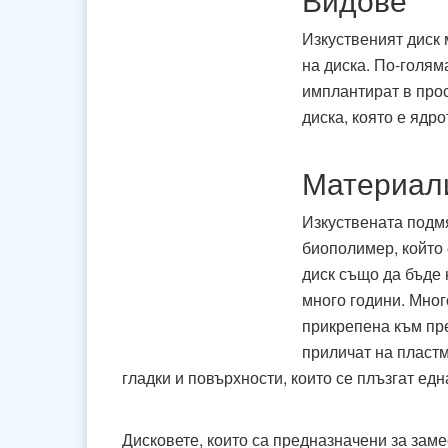
Изкуственият диск 
на диска. По-голям
имплантират в прос
диска, която е ядро
Материали
Изкуствената подмя
биополимер, който 
диск също да бъде 
много години. Мног
прикрепена към пре
приличат на пластм
гладки и повърхности, които се плъзгат едн
Дисковете, които са предназначени за заме