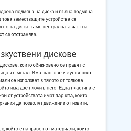
 ядрена подмяна на диска и пълна подмяна
ед това заместващите устройства се
ото на диска, само централната част на
ст се отстранява.
изкуствени дискове
дискове, които обикновено се правят с
също и с метал. Има шансове изкуственият
али се използват в тялото от толкова
който има две плочи в него. Една пластина е
кои от устройствата имат парчета, които
ркания да позволят движение от извити,
ск, който е направен от материали, които