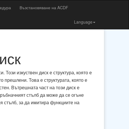
едура
Възстановяване на ACDF
Language
иск
. Този изкуствен диск е структура, която е
о прешлени. Това е структурата, която е
стен. Вътрешната част на този диск е
 гръбначният стълб да може да се огъне
я стълб, за да имитира функциите на